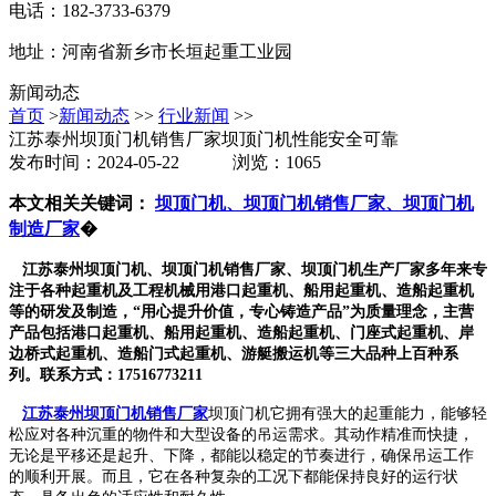
电话：182-3733-6379
地址：河南省新乡市长垣起重工业园
新闻动态
首页
>
新闻动态
>>
行业新闻
>>
江苏泰州坝顶门机销售厂家坝顶门机性能安全可靠
发布时间：2024-05-22 浏览：1065
本文相关关键词：
坝顶门机、坝顶门机销售厂家、坝顶门机
制造厂家
�
江苏泰州坝顶门机、坝顶门机销售厂家、坝顶门机生产厂家多年来专
注于各种起重机及工程机械用港口起重机、船用起重机、造船起重机
等的研发及制造，“用心提升价值，专心铸造产品”为质量理念，主营
产品包括港口起重机、船用起重机、造船起重机、门座式起重机、岸
边桥式起重机、造船门式起重机、游艇搬运机等三大品种上百种系
列。联系方式：17516773211
江苏泰州坝顶门机销售厂家
坝顶门机它拥有强大的起重能力，能够轻
松应对各种沉重的物件和大型设备的吊运需求。其动作精准而快捷，
无论是平移还是起升、下降，都能以稳定的节奏进行，确保吊运工作
的顺利开展。而且，它在各种复杂的工况下都能保持良好的运行状