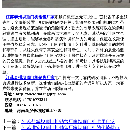
江苏泰州坝顶门机销售厂家
坝顶门机更是无可挑剔。它配备了多重领
先的安全保护装置，如精确的限位开关，能够严格限制门机的运行范
围，避免出现超范围运行的危险情况；强大的制动系统可以在紧急时
刻迅速而有效地制动，保障吊运过程的安全无虞。其结构设计科学合
理，坚固耐用，能够承受各种恶劣环境和外力的考验，保证在长期使
用中依然稳定可靠。此外，门机的制造工艺精湛，选用高质量的材料
和零部件，从源头保障了其安全性和可靠性。同时，严格的质量检测
和维护保养制度也确保了门机始终处于最佳状态，及时排除任何潜在
的安全隐患。操作人员也经过严格的培训和考核，具备技能和高度的
安全意识，能够熟练且正确地操作门机，进一步为安全吊运保驾护
航。
江苏泰州坝顶门机销售厂家
他们拥有一支可靠的研发团队，不断投入
资源进行技术创新。这使他们能够推出新颖的产品和解决方案，为客
户带来更多价值，并在市场上脱颖而出。
网址：http://www.dafangqizji.com/
联系电话：17516773211
固话：0373-5251978
地址：河南新乡长垣起重工业园
上一篇：
江苏盐城坝顶门机销售厂家坝顶门机运用广泛
下一篇：
江苏淮安坝顶门机销售厂家坝顶门机的优势特点