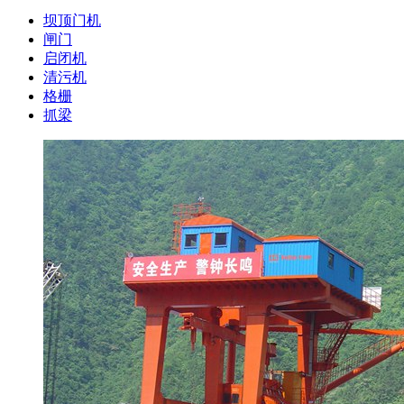
坝顶门机
闸门
启闭机
清污机
格栅
抓梁