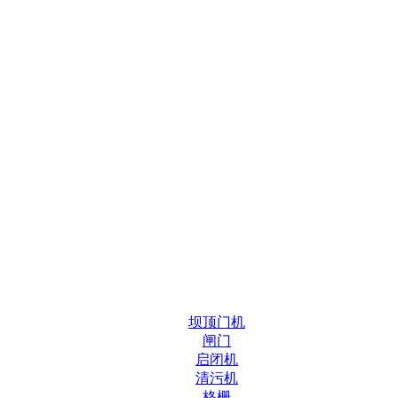
坝顶门机
闸门
启闭机
清污机
格栅