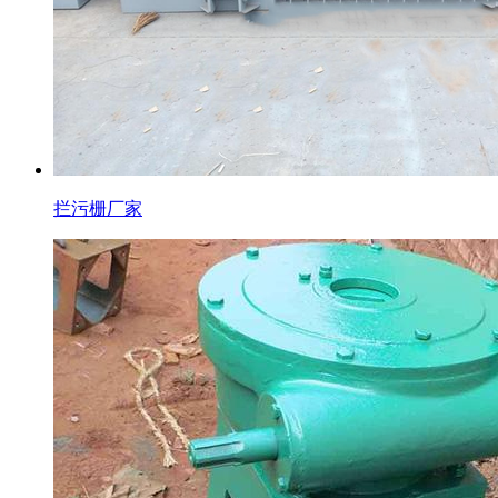
拦污栅厂家