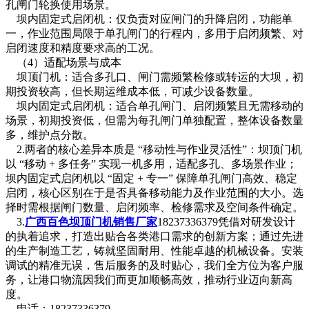
孔闸门轮换使用场景。
坝内固定式启闭机：仅负责对应闸门的升降启闭，功能单
一，作业范围局限于单孔闸门的行程内，多用于启闭频繁、对
启闭速度和精度要求高的工况。
（4）适配场景与成本
坝顶门机：适合多孔口、闸门需频繁检修或转运的大坝，初
期投资较高，但长期运维成本低，可减少设备数量。
坝内固定式启闭机：适合单孔闸门、启闭频繁且无需移动的
场景，初期投资低，但需为每孔闸门单独配置，整体设备数量
多，维护点分散。
2.两者的核心差异本质是 “移动性与作业灵活性”：坝顶门机
以 “移动 + 多任务” 实现一机多用，适配多孔、多场景作业；
坝内固定式启闭机以 “固定 + 专一” 保障单孔闸门高效、稳定
启闭，核心区别在于是否具备移动能力及作业范围的大小。选
择时需根据闸门数量、启闭频率、检修需求及空间条件确定。
3.
广西百色坝顶门机销售厂家
18237336379凭借对研发设计
的执着追求，打造出贴合各类港口需求的创新方案；通过先进
的生产制造工艺，铸就坚固耐用、性能卓越的机械设备。安装
调试的精准无误，售后服务的及时贴心，我们全方位为客户服
务，让港口物流因我们而更加顺畅高效，推动行业迈向新高
度。
电话：18237336379