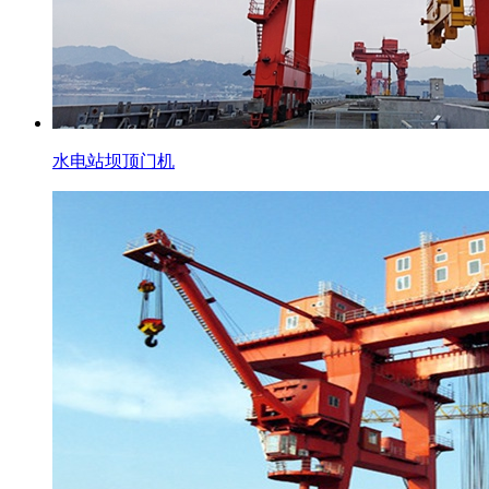
水电站坝顶门机