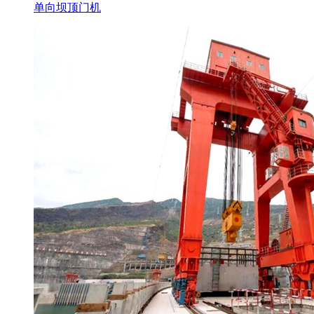
单向坝顶门机