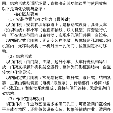
围、结构形式及适配场景，直接决定其功能边界与使用效率，
以下是简化说明与总结：
一、核心区别要点
（1）安装位置与移动能力（最关键）
坝顶门机：安装在坝顶轨道上，是移动式设备，具备大车
（沿坝轴线）和小车（垂直坝轴线，双向机型）两套运行机
构，可在轨道范围内自由移动，实现多孔闸门共用一台设备。
坝内固定式启闭机：固定安装在闸墩、坝体预留孔洞或启闭
机室内，无移动机构，一机对应一孔闸门，位置固定不可移
动。
（2）结构形式
坝顶门机：由门架、主梁、起升小车、大车行走机构等组
成，门架支撑起升机构架空运行，整体为门形框架结构，自重
较大但作业灵活。
坝内固定式启闭机：常见卷扬式、螺杆式、液压式，结构紧
凑，主要由驱动装置（电机 / 液压泵）、传动部件（卷筒 / 螺
杆 / 液压缸）和制动系统组成，直接与闸门连接，无需复杂门
架结构。
（3）作业范围与功能
坝顶门机：作业范围覆盖多条闸门孔口，可吊运闸门至检修
平台或存放区，还能兼顾设备安装、检修等辅助作业，适用多