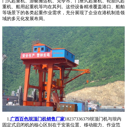
门式起重机、游艇搬运机、克令吊、门座式起重机、轮胎式起
重机、船用起重机等均在其列。这些设备精准覆盖港口、船舶
等场景下的各类起重作业需求，充分展现了企业在港机制造领
域的多元化发展布局。
1.
广西百色坝顶门机销售厂家
18237336379坝顶门机与坝内
固定式启闭机的核心区别在于安装位置、移动能力、作业范