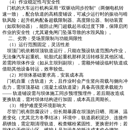
（4）作业稳定性与安全性
门机的大车运行机构采用 “双驱动同步控制”（两侧电机转
速一致），配合轨道的高精度铺设，可减少运行时的振动与啃
轨风险；起升机构配备超载限制器、高度限位器、制动装置
（如双制动器），能防止闸门超载起吊或过度下降，保障启闭
作业的安全性（尤其避免闸门坠落导致的水毁风险）。
二、劣势：受场景限制与功能局限性
（1）运行范围固定，灵活性差
坝顶门机依赖坝顶轨道运行，只能在预设轨道范围内作业，
无法像汽车起重机、轮胎式起重机那样灵活转移至其他区域。
若需跨坝体作业（如从主坝到副坝），需额外铺设临时轨道或
借助其他设备转运，效率较低。
（2）对坝体基础要求高，安装成本高
门机自重（含轨道）大，且作业时会产生竖向荷载与侧向冲
击力，需坝顶基础（混凝土或轨道梁）具备高强度承载能力
—— 轨道铺设需与坝体施工同步预埋预埋件，若后期改造或
更换轨道，需对坝体结构进行加固，成本高且周期长。
（3） 维护难度受环境影响大
尽管门机有防腐设计，但长期暴露在坝顶的日晒、雨淋、温
差变化（尤其北方冬季结冰）环境中，轨道易积泥沙、连接件
易锈蚀，需定期清理轨道、检查螺栓紧固性、更换密封件；若
坝体位于偏远山区，维护人员与设备的抵达成本也会增加。