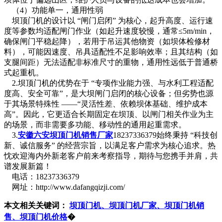
（4）功能单一，通用性弱
坝顶门机的设计以 “闸门启闭” 为核心，起升高度、运行速
度等参数均适配闸门作业（如起升速度较慢，通常≤5m/min，
确保闸门平稳起降），若用于吊运其他物资（如坝体检修材
料），可能因速度、吊具适配性不足影响效率；且其结构（如
支腿间距）无法适配非标准尺寸的重物，通用性远低于普通桥
式起重机。
2.坝顶门机的优势在于 “专项作业能力强、与水利工程适配
度高、安全可靠”，是大坝闸门启闭的核心设备；但劣势也源
于其场景特殊性 ——“灵活性差、依赖坝体基础、维护成本
高”。因此，它更适合长期固定在坝顶、以闸门相关作业为主
的场景，而非需要多功能、移动性的通用起重需求。
3.
安徽六安坝顶门机销售厂家
18237336379始终秉持 “科技创
新、诚信服务” 的经营宗旨，以满足客户需求为核心追求。热
忱欢迎海内外新老客户前来考察指导，期待与您携手并肩，共
谱发展新篇！
电话：18237336379
网址：http://www.dafangqizji.com/
本文相关关键词：
坝顶门机、坝顶门机厂家、坝顶门机销
售、坝顶门机价格
�