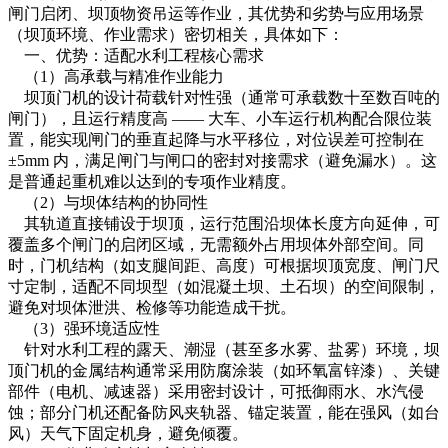
闸门启闭、坝顶物资吊运等作业，其优势和劣势与应用场景
（坝顶环境、作业需求）密切相关，具体如下：
一、优势：适配水利工程核心需求
（1）高承载与精准作业能力
坝顶门机的设计荷载针对性强（通常可承载数十至数百吨的
闸门），且运行精度高 —— 大车、小车运行机构配合限位装
置，能实现闸门的垂直起降与水平移位，对位误差可控制在
±5mm 内，满足闸门与闸口的密封对接需求（避免漏水）。这
是普通起重机难以达到的专项作业精度。
（2）与坝体结构的协同性
其轨道直接铺设于坝顶，运行范围沿坝体长度方向延伸，可
覆盖多个闸门的启闭区域，无需额外占用坝体外部空间。同
时，门机结构（如支腿间距、高度）可根据坝顶宽度、闸门尺
寸定制，适配不同坝型（如混凝土坝、土石坝）的空间限制，
避免对坝体泄洪、检修等功能造成干扰。
（3）强环境适应性
针对水利工程的露天、潮湿（甚至多水雾、盐雾）环境，坝
顶门机的金属结构通常采用防腐涂装（如环氧富锌漆）、关键
部件（电机、减速器）采用密封设计，可抵御雨水、水汽侵
蚀；部分门机还配备防风夹轨器、锚定装置，能在强风（如台
风）天气下固定机身，避免倾覆。