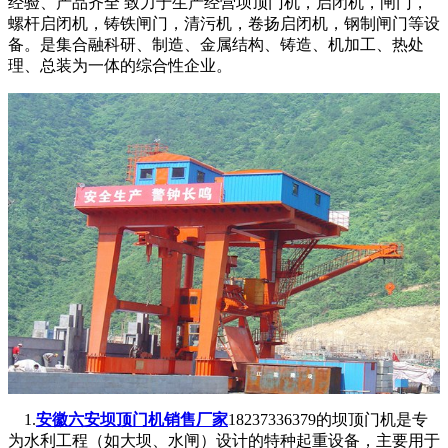
经验、产品齐全 致力于生产经营坝顶门机，启闭机，闸门，
螺杆启闭机，铸铁闸门，清污机，卷扬启闭机，钢制闸门等设
备。是集合融科研、制造、金属结构、铸造、机加工、热处
理、总装为一体的综合性企业。
1.
安徽六安坝顶门机销售厂家
18237336379的坝顶门机是专
为水利工程（如大坝、水闸）设计的特种起重设备，主要用于