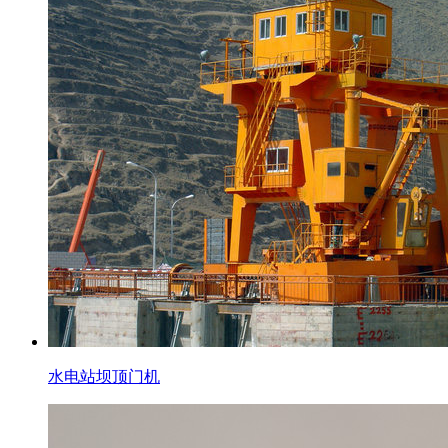
水电站坝顶门机