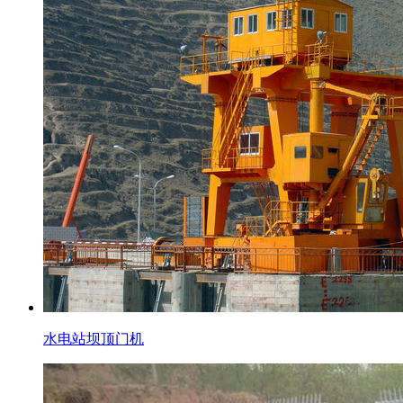
水电站坝顶门机