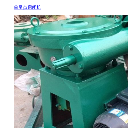
单吊点启闭机