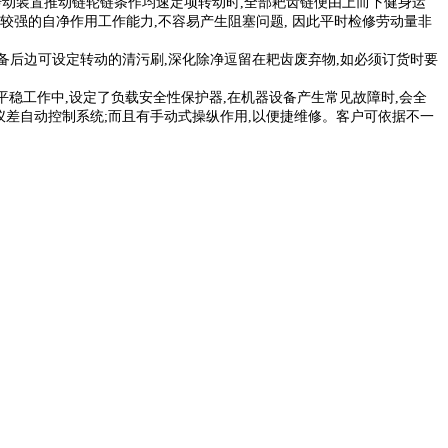
动装置推动链轮链条作均速定项转动时,全部耙齿链便由上而下健身运
较强的自净作用工作能力,不容易产生阻塞问题, 因此平时检修劳动量非
备后边可设定转动的清污刷,深化除净逗留在耙齿废弃物,如必须订货时要
稳工作中,设定了负载安全性保护器,在机器设备产生常见故障时,会全
仪差自动控制系统;而且有手动式操纵作用,以便捷维修。客户可依据不一