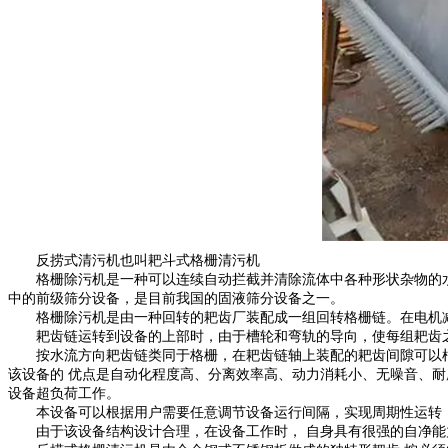
反捞式清污机也叫
耙斗式格栅
清污机
格栅除污机是一种可以连续自动拦截并清除流体中各种形状杂物的水
中的前级筛分设备，是目前我国的固液筛分设备之一。
格栅除污机是由一种回转的耙齿厂装配成一组回转格栅链。在电机减
耙齿链运转到设备的上部时，由于槽轮和弯轨的导向，使每组耙齿之
按水流方向耙齿链类同于格栅，在耙齿链轴上装配的耙齿间隙可以根
该设备的 优点是自动化程度高、分离效率高、动力消耗小、无噪音、
设备超负荷工作。
本设备可以根据用户需要任意调节设备运行间隔，实现周期性运转；
由于该设备结构设计合理，在设备工作时， 自身具有很强的自净能