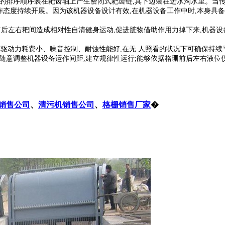
排序顺序装在耙齿轴上产生密闭式耙齿链,其下边装在进水沟水里。当传
作态度持续开展。因为该机器设备设计有效,在机器设备工作中时,本身具备
左右耙间造成相对性自清健身运动,促进脏物借助作用力掉下来,机器设
力耗费小、噪音控制、耐蚀性能好,在无 人照看的状况下可确保持续平
随意调整机器设备运作间距,建立规律性运行;能够依据格珊前后左右液位
销售公司
、
清污机销售公司
、
格栅销售厂家
�