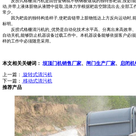
反捞式格栅清污机是由合金钢或不锈钢板做成的独特形耙齿,按必须的
动,并带上液体脏物从液體中提取,流体力学根据耙齿空隙流出去,全部工
常少。
因为耙齿的独特构造样子,使耙齿链带上脏物抵达上方反向运动时,前后
标明。
反捞式格栅清污机的_优势是自动化技术水平高、分离出来高效率、驱动
自动关机,能够防止机器设备过载工作中。本机器设备能够依据客户必须
样的工作中必须随意采用。
本文相关关键词：
坝顶门机销售厂家
、
闸门生产厂家
、
启闭机
上一篇：
旋转式清污机
下一篇：
移动式清污机
推荐产品