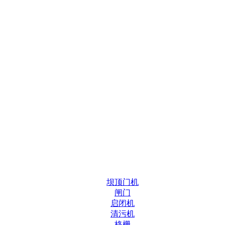
坝顶门机
闸门
启闭机
清污机
格栅