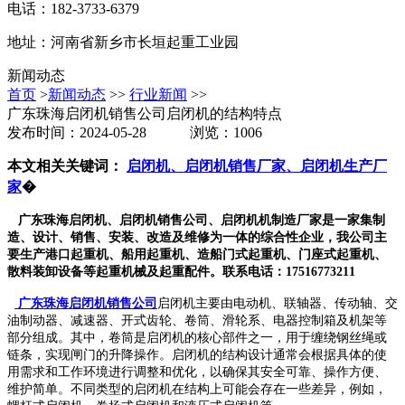
电话：182-3733-6379
地址：河南省新乡市长垣起重工业园
新闻动态
首页
>
新闻动态
>>
行业新闻
>>
广东珠海启闭机销售公司启闭机的结构特点
发布时间：2024-05-28 浏览：1006
本文相关关键词：
启闭机、启闭机销售厂家、启闭机生产厂
家
�
广东珠海启闭机、启闭机销售公司、启闭机机制造厂家是一家集制
造、设计、销售、安装、改造及维修为一体的综合性企业，我公司主
要生产港口起重机、船用起重机、造船门式起重机、门座式起重机、
散料装卸设备等起重机械及起重配件。联系电话：17516773211
广东珠海启闭机销售公司
启闭机主要由电动机、联轴器、传动轴、交
油制动器、减速器、开式齿轮、卷筒、滑轮系、电器控制箱及机架等
部分组成。其中，卷筒是启闭机的核心部件之一，用于缠绕钢丝绳或
链条，实现闸门的升降操作。启闭机的结构设计通常会根据具体的使
用需求和工作环境进行调整和优化，以确保其安全可靠、操作方便、
维护简单。不同类型的启闭机在结构上可能会存在一些差异，例如，