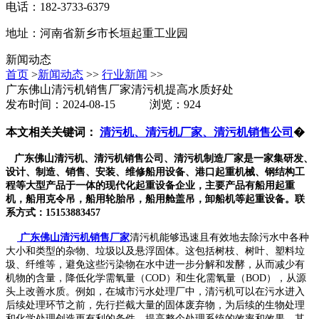
电话：182-3733-6379
地址：河南省新乡市长垣起重工业园
新闻动态
首页
>
新闻动态
>>
行业新闻
>>
广东佛山清污机销售厂家清污机提高水质好处
发布时间：2024-08-15 浏览：924
本文相关关键词：
清污机、清污机厂家、清污机销售公司
�
广东佛山清污机、清污机销售公司、清污机制造厂家是一家集研发、
设计、制造、销售、安装、维修船用设备、港口起重机械、钢结构工
程等大型产品于一体的现代化起重设备企业，主要产品有船用起重
机，船用克令吊，船用轮胎吊，船用舱盖吊，卸船机等起重设备。联
系方式：15153883457
广东佛山清污机销售厂家
清污机能够迅速且有效地去除污水中各种
大小和类型的杂物、垃圾以及悬浮固体。这包括树枝、树叶、塑料垃
圾、纤维等，避免这些污染物在水中进一步分解和发酵，从而减少有
机物的含量，降低化学需氧量（COD）和生化需氧量（BOD），从源
头上改善水质。例如，在城市污水处理厂中，清污机可以在污水进入
后续处理环节之前，先行拦截大量的固体废弃物，为后续的生物处理
和化学处理创造更有利的条件，提高整个处理系统的效率和效果。其