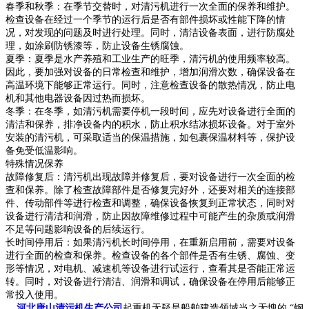
春季和秋季：在季节交替时，对清污机进行一次全面的保养和维护。
检查设备在经过一个季节的运行后是否有部件损坏或性能下降的情
况，对发现的问题及时进行处理。同时，清洁设备表面，进行防腐处
理，如涂刷防锈漆等，防止设备生锈腐蚀。
夏季：夏季是水产养殖和工业生产的旺季，清污机的使用频率较高。
因此，要加强对设备的日常检查和维护，增加润滑次数，确保设备在
高温环境下能够正常运行。同时，注意检查设备的散热情况，防止电
机和其他电器设备因过热而损坏。
冬季：在冬季，如清污机需要停机一段时间，应先对设备进行全面的
清洁和保养，排净设备内的积水，防止积水结冰损坏设备。对于室外
安装的清污机，可采取适当的保温措施，如包裹保温材料等，保护设
备免受低温影响。
特殊情况保养
故障修复后：清污机出现故障并修复后，要对设备进行一次全面的检
查和保养。除了检查故障部件是否修复完好外，还要对相关的连接部
件、传动部件等进行检查和调整，确保设备恢复到正常状态，同时对
设备进行清洁和润滑，防止因故障维修过程中可能产生的杂质或润滑
不足等问题影响设备的后续运行。
长时间停用后：如果清污机长时间停用，在重新启用前，需要对设备
进行全面的检查和保养。检查设备的各个部件是否有生锈、腐蚀、变
形等情况，对电机、减速机等设备进行试运行，查看其是否能正常运
转。同时，对设备进行清洁、润滑和调试，确保设备在停用后能够正
常投入使用。
河北唐山清污机生产公司
起重机无疑是船舶建造领域当之无愧的 “钢