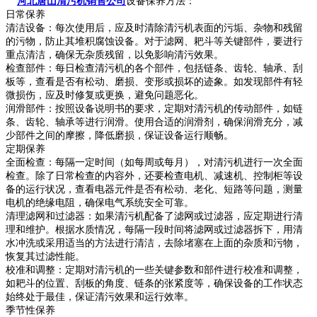
河北唐山清污机销售公司
设备保养方法：
日常保养
清洁设备：每次使用后，应及时清除清污机表面的污垢、杂物和残留
的污物，防止其堆积腐蚀设备。对于滤网、耙斗等关键部件，要进行
重点清洁，确保无杂质残留，以免影响清污效果。
检查部件：每日检查清污机的各个部件，包括链条、齿轮、轴承、刮
板等，查看是否有松动、磨损、变形或损坏的迹象。如发现部件有轻
微损伤，应及时修复或更换，避免问题恶化。
润滑部件：按照设备说明书的要求，定期对清污机的传动部件，如链
条、齿轮、轴承等进行润滑。使用合适的润滑剂，确保润滑充分，减
少部件之间的摩擦，降低磨损，保证设备运行顺畅。
定期保养
全面检查：每隔一定时间（如每周或每月），对清污机进行一次全面
检查。除了日常检查的内容外，还要检查电机、减速机、控制柜等设
备的运行状况，查看电器元件是否有松动、老化、短路等问题，测量
电机的绝缘电阻，确保电气系统安全可靠。
清理滤网和过滤器：如果清污机配备了滤网或过滤器，应定期进行清
理和维护。根据水质情况，每隔一段时间将滤网或过滤器拆下，用清
水冲洗或采用适当的方法进行清洁，去除堵塞在上面的杂质和污物，
恢复其过滤性能。
校准和调整：定期对清污机的一些关键参数和部件进行校准和调整，
如耙斗的位置、刮板的角度、链条的张紧度等，确保设备的工作状态
始终处于最佳，保证清污效果和运行效率。
季节性保养