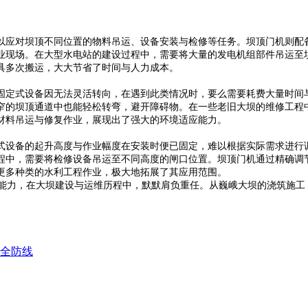
以应对坝顶不同位置的物料吊运、设备安装与检修等任务。坝顶门机则配
业现场。在大型水电站的建设过程中，需要将大量的发电机组部件吊运至
具多次搬运，大大节省了时间与人力成本。
固定式设备因无法灵活转向，在遇到此类情况时，要么需要耗费大量时间
窄的坝顶通道中也能轻松转弯，避开障碍物。在一些老旧大坝的维修工程
材料吊运与修复作业，展现出了强大的环境适应能力。
式设备的起升高度与作业幅度在安装时便已固定，难以根据实际需求进行
程中，需要将检修设备吊运至不同高度的闸口位置。坝顶门机通过精确调
更多种类的水利工程作业，极大地拓展了其应用范围。
能力，在大坝建设与运维历程中，默默肩负重任。从巍峨大坝的浇筑施工
安全防线