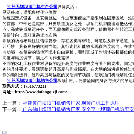
江苏无锡坝顶门机生产公司
设备灵活：
灵活移动，适配多样作业位置
传统固定式设备一旦安装就位，作业范围便被严格限制在固定区域，难
的首部、中部还是尾部，只要轨道所及之处，坝顶门机都能迅速抵达作
点，高效完成吊运任务，而无需像固定式设备那样，借助额外的转运工
便捷转向，应对复杂场地布局
坝顶的场地布局往往错综复杂，存在各类障碍物、弯道以及狭窄通道。
计巧妙，具备良好的转向性能。其行走轮组能够实现多角度转向，在狭
向功能，在复杂的场地环境中自由穿梭，顺利完成了对坝体破损部位的
高度与幅度调节，满足不同作业需求
不同的水利工程作业对设备的起升高度与作业幅度有着不同要求。固定
务的具体要求，灵活调整起升高度与作业幅度。在大坝的溢洪道检修过
作的顺利进行。这种高度与幅度的灵活调节功能，使坝顶门机能够胜任
江苏无锡坝顶门机销售公司
坝顶门机，凭借坚固的身躯与强大的吊运
联系方式：17516773211
网址：http://www.dafangqizji.com/
上一篇：
福建厦门坝顶门机销售厂家 坝顶门机工作原理
下一篇：
广东佛山坝顶门机销售厂家 安全至上坝顶门机筑牢