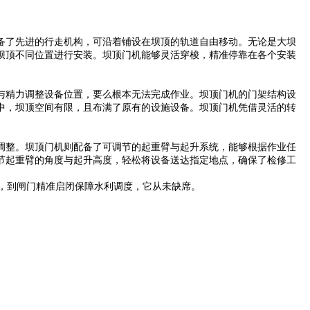
备了先进的行走机构，可沿着铺设在坝顶的轨道自由移动。无论是大坝
坝顶不同位置进行安装。坝顶门机能够灵活穿梭，精准停靠在各个安装
与精力调整设备位置，要么根本无法完成作业。坝顶门机的门架结构设
中，坝顶空间有限，且布满了原有的设施设备。坝顶门机凭借灵活的转
调整。坝顶门机则配备了可调节的起重臂与起升系统，能够根据作业任
节起重臂的角度与起升高度，轻松将设备送达指定地点，确保了检修工
，到闸门精准启闭保障水利调度，它从未缺席。