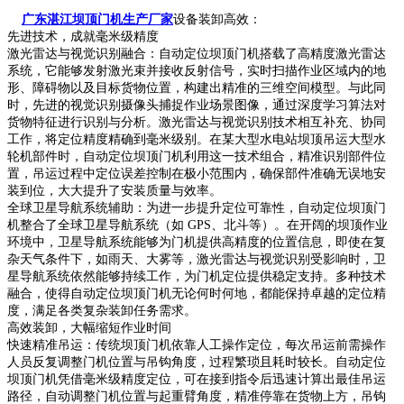
广东湛江坝顶门机生产厂家
设备装卸高效：
先进技术，成就毫米级精度
激光雷达与视觉识别融合：自动定位坝顶门机搭载了高精度激光雷达
系统，它能够发射激光束并接收反射信号，实时扫描作业区域内的地
形、障碍物以及目标货物位置，构建出精准的三维空间模型。与此同
时，先进的视觉识别摄像头捕捉作业场景图像，通过深度学习算法对
货物特征进行识别与分析。激光雷达与视觉识别技术相互补充、协同
工作，将定位精度精确到毫米级别。在某大型水电站坝顶吊运大型水
轮机部件时，自动定位坝顶门机利用这一技术组合，精准识别部件位
置，吊运过程中定位误差控制在极小范围内，确保部件准确无误地安
装到位，大大提升了安装质量与效率。
全球卫星导航系统辅助：为进一步提升定位可靠性，自动定位坝顶门
机整合了全球卫星导航系统（如 GPS、北斗等）。在开阔的坝顶作业
环境中，卫星导航系统能够为门机提供高精度的位置信息，即使在复
杂天气条件下，如雨天、大雾等，激光雷达与视觉识别受影响时，卫
星导航系统依然能够持续工作，为门机定位提供稳定支持。多种技术
融合，使得自动定位坝顶门机无论何时何地，都能保持卓越的定位精
度，满足各类复杂装卸任务需求。
高效装卸，大幅缩短作业时间
快速精准吊运：传统坝顶门机依靠人工操作定位，每次吊运前需操作
人员反复调整门机位置与吊钩角度，过程繁琐且耗时较长。自动定位
坝顶门机凭借毫米级精度定位，可在接到指令后迅速计算出最佳吊运
路径，自动调整门机位置与起重臂角度，精准停靠在货物上方，吊钩