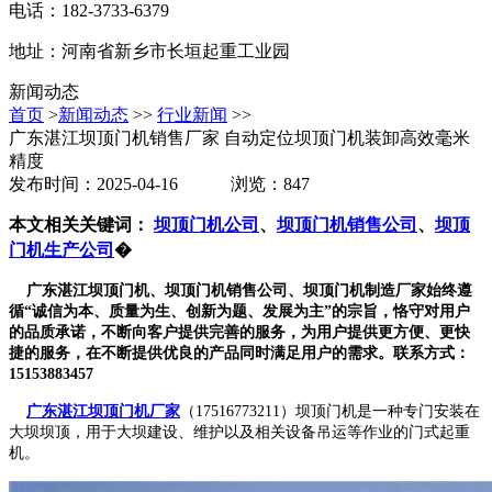
电话：182-3733-6379
地址：河南省新乡市长垣起重工业园
新闻动态
首页
>
新闻动态
>>
行业新闻
>>
广东湛江坝顶门机销售厂家 自动定位坝顶门机装卸高效毫米
精度
发布时间：2025-04-16 浏览：847
本文相关关键词：
坝顶门机公司
、
坝顶门机销售公司
、
坝顶
门机生产公司
�
广东湛江坝顶门机、坝顶门机销售公司、坝顶门机制造厂家始终遵
循“诚信为本、质量为生、创新为题、发展为主”的宗旨，恪守对用户
的品质承诺，不断向客户提供完善的服务，为用户提供更方便、更快
捷的服务，在不断提供优良的产品同时满足用户的需求。联系方式：
15153883457
广东湛江坝顶门机厂家
（17516773211）坝顶门机是一种专门安装在
大坝坝顶，用于大坝建设、维护以及相关设备吊运等作业的门式起重
机。