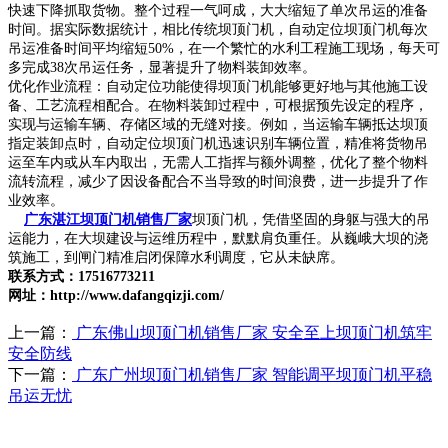
快速下降抓取货物。整个过程一气呵成，大大缩短了单次吊运的准备
时间。据实际数据统计，相比传统坝顶门机，自动定位坝顶门机每次
吊运准备时间平均缩短50%，在一个繁忙的水利工程施工现场，每天可
多完成38次吊运任务，显著提升了物料装卸效率。
优化作业流程：自动定位功能使得坝顶门机能够更好地与其他施工设
备、工艺流程相配合。在物料装卸过程中，可根据预先设定的程序，
实现与运输车辆、存储区域的无缝对接。例如，当运输车辆抵达坝顶
指定装卸点时，自动定位坝顶门机迅速识别车辆位置，精准将货物吊
运至车内或从车内取出，无需人工指挥与额外调整，优化了整个物料
流转流程，减少了因设备配合不当导致的时间浪费，进一步提升了作
业效率。
广东湛江坝顶门机销售厂家
坝顶门机，凭借坚固的身躯与强大的吊
运能力，在大坝建设与运维历程中，默默肩负重任。从巍峨大坝的浇
筑施工，到闸门精准启闭保障水利调度，它从未缺席。
联系方式：17516773211
网址：http://www.dafangqizji.com/
上一篇：
广东佛山坝顶门机销售厂家 安全至上坝顶门机筑牢
安全防线
下一篇：
广东广州坝顶门机销售厂家 智能调平坝顶门机平稳
吊运无忧