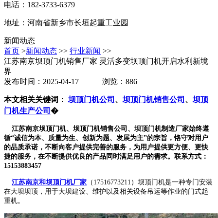
电话：182-3733-6379
地址：河南省新乡市长垣起重工业园
新闻动态
首页
>
新闻动态
>>
行业新闻
>>
江苏南京坝顶门机销售厂家 灵活多变坝顶门机开启水利新境
界
发布时间：2025-04-17 浏览：886
本文相关关键词：
坝顶门机公司
、
坝顶门机销售公司
、
坝顶
门机生产公司
�
江苏南京坝顶门机、坝顶门机销售公司、坝顶门机制造厂家始终遵
循“诚信为本、质量为生、创新为题、发展为主”的宗旨，恪守对用户
的品质承诺，不断向客户提供完善的服务，为用户提供更方便、更快
捷的服务，在不断提供优良的产品同时满足用户的需求。联系方式：
15153883457
江苏南京和坝顶门机厂家
（17516773211）坝顶门机是一种专门安装
在大坝坝顶，用于大坝建设、维护以及相关设备吊运等作业的门式起
重机。