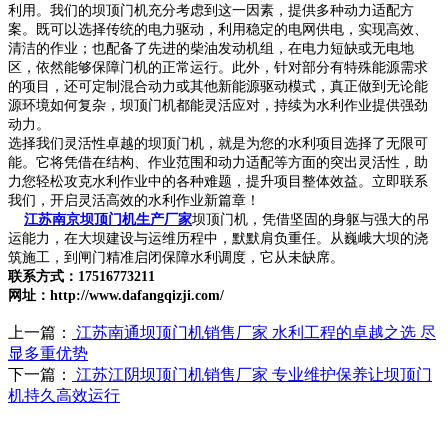
利用。我们的坝顶门机充分考虑到这一因素，提供多种动力适配方
案。既可以选择传统的电力驱动，利用稳定的电网供电，实现高效、
清洁的作业；也配备了先进的柴油发动机组，在电力短缺或无电地
区，依然能够保障门机的正常运行。此外，针对部分有特殊能源需求
的项目，还可定制混合动力或其他新能源驱动模式，真正做到无论能
源环境如何复杂，坝顶门机都能灵活应对，持续为水利作业提供强劲
动力。
选择我们灵活性卓越的坝顶门机，就是为您的水利项目选择了无限可
能。它将凭借在结构、作业范围和动力适配等方面的突出灵活性，助
力您轻松攻克水利作业中的各种难题，提升项目整体效益。立即联系
我们，开启灵活高效的水利作业新篇章！
江苏南京坝顶门机生产厂家
坝顶门机，凭借坚固的身躯与强大的吊
运能力，在大坝建设与运维历程中，默默肩负重任。从巍峨大坝的浇
筑施工，到闸门精准启闭保障水利调度，它从未缺席。
联系方式：17516773211
网址：http://www.dafangqizji.com/
上一篇：
江苏南通坝顶门机销售厂家 水利工程的卓越之选 尽
显多重优势
下一篇：
江苏江阴坝顶门机销售厂家 专业维护保养让坝顶门
机持久高效运行