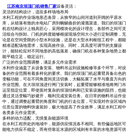
江苏南京坝顶门机销售厂家
设备灵活：
灵活的结构设计，适应多样场地布局
水利工程的作业场地形态各异，从狭窄的山间河道到开阔的平原水
库，从错落有致的水电站厂房到蜿蜒曲折的灌溉渠道。我们的坝顶门
机在结构设计上独具匠心，采用模块化的设计理念，各部件之间可灵
活组合与拆卸。门机的跨度能够根据现场空间大小进行定制调整，无
论是在空间受限的小型水利设施，还是在大型水利枢纽工程中，都能
精准适配场地需求，实现高效作业。同时，其高度可调节的支腿设
计，能轻松应对不同地形的高低落差，确保门机在各种复杂地势上都
能平稳立足，稳定运行。
广泛的作业范围调整，满足多元作业需求
水利作业涵盖了从设备安装、物料吊运到设施检修等多个环节，对设
备的作业范围有着多样化的要求。我们的坝顶门机起重臂具备出色的
变幅功能，可在不同角度间灵活切换，大幅拓展了水平与垂直方向的
作业范围。在大坝坝顶进行闸门安装时，起重臂能够精准地将闸门吊
运至指定位置，即使面对复杂的坝顶结构和已安装设施的阻挡，也能
通过灵活变幅巧妙避开，顺利完成安装任务。在日常的物料吊运作业
中，通过调整起重臂的角度和门机的行走位置，可实现对作业区域内
任意位置的物料快速装卸，极大地提高了作业效率，满足水利工程中
各类多元作业需求。
多样的动力适配，无惧复杂能源环境
在水利工程所处的地域中，能源供应情况各不相同。有些偏远地区可
能电力供应不稳定，而有些靠近水源的区域则有丰富的水电资源可供