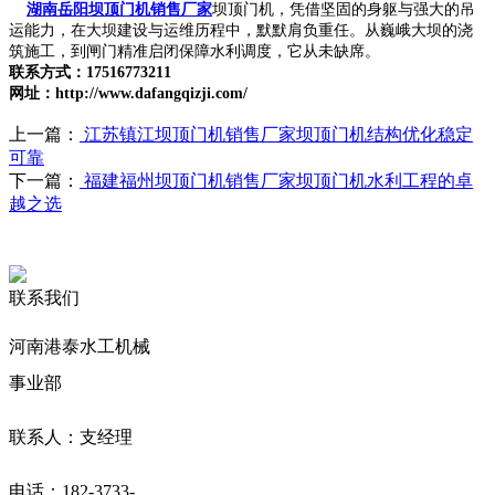
湖南岳阳坝顶门机销售厂家
坝顶门机，凭借坚固的身躯与强大的吊
运能力，在大坝建设与运维历程中，默默肩负重任。从巍峨大坝的浇
筑施工，到闸门精准启闭保障水利调度，它从未缺席。
联系方式：17516773211
网址：http://www.dafangqizji.com/
上一篇：
江苏镇江坝顶门机销售厂家坝顶门机结构优化稳定
可靠
下一篇：
福建福州坝顶门机销售厂家坝顶门机水利工程的卓
越之选
联系我们
河南港泰水工机械
事业部
联系人：支经理
电话：182-3733-