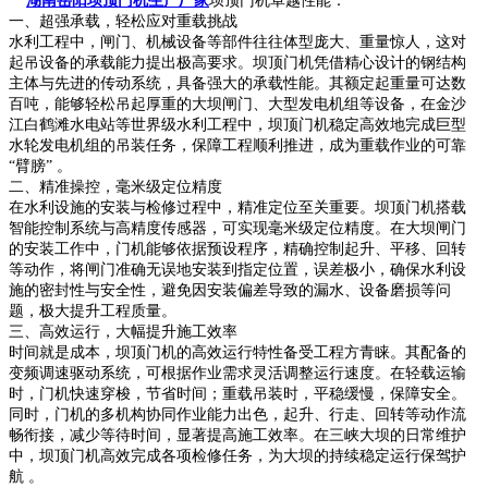
湖南岳阳坝顶门机生产厂家
坝顶门机卓越性能：
一、超强承载，轻松应对重载挑战
水利工程中，闸门、机械设备等部件往往体型庞大、重量惊人，这对
起吊设备的承载能力提出极高要求。坝顶门机凭借精心设计的钢结构
主体与先进的传动系统，具备强大的承载性能。其额定起重量可达数
百吨，能够轻松吊起厚重的大坝闸门、大型发电机组等设备，在金沙
江白鹤滩水电站等世界级水利工程中，坝顶门机稳定高效地完成巨型
水轮发电机组的吊装任务，保障工程顺利推进，成为重载作业的可靠
“臂膀” 。
二、精准操控，毫米级定位精度
在水利设施的安装与检修过程中，精准定位至关重要。坝顶门机搭载
智能控制系统与高精度传感器，可实现毫米级定位精度。在大坝闸门
的安装工作中，门机能够依据预设程序，精确控制起升、平移、回转
等动作，将闸门准确无误地安装到指定位置，误差极小，确保水利设
施的密封性与安全性，避免因安装偏差导致的漏水、设备磨损等问
题，极大提升工程质量。
三、高效运行，大幅提升施工效率
时间就是成本，坝顶门机的高效运行特性备受工程方青睐。其配备的
变频调速驱动系统，可根据作业需求灵活调整运行速度。在轻载运输
时，门机快速穿梭，节省时间；重载吊装时，平稳缓慢，保障安全。
同时，门机的多机构协同作业能力出色，起升、行走、回转等动作流
畅衔接，减少等待时间，显著提高施工效率。在三峡大坝的日常维护
中，坝顶门机高效完成各项检修任务，为大坝的持续稳定运行保驾护
航 。