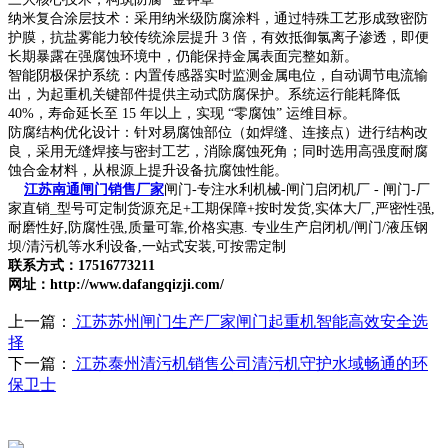
纳米复合涂层技术：采用纳米级防腐涂料，通过特殊工艺形成致密防
护膜，抗盐雾能力较传统涂层提升 3 倍，有效抵御氯离子渗透，即便
长期暴露在强腐蚀环境中，仍能保持金属表面完整如新。
智能阴极保护系统：内置传感器实时监测金属电位，自动调节电流输
出，为起重机关键部件提供主动式防腐保护。系统运行能耗降低
40%，寿命延长至 15 年以上，实现 “零腐蚀” 运维目标。
防腐结构优化设计：针对易腐蚀部位（如焊缝、连接点）进行结构改
良，采用无缝焊接与密封工艺，消除腐蚀死角；同时选用高强度耐腐
蚀合金材料，从根源上提升设备抗腐蚀性能。
江苏南通闸门销售厂家
闸门-专注水利机械-闸门启闭机厂 - 闸门-厂
家直销_型号可定制货源充足+工期保障+按时发货,实体大厂,严密性强,
耐磨性好,防腐性强,质量可靠,价格实惠. 专业生产启闭机/闸门/液压钢
坝/清污机等水利设备,一站式安装,可按需定制
联系方式：17516773211
网址：http://www.dafangqizji.com/
上一篇：
江苏苏州闸门生产厂家闸门起重机智能高效安全选
择
下一篇：
江苏泰州清污机销售公司清污机守护水域畅通的环
保卫士