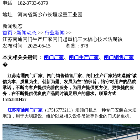
电话：182-3733-6379
地址：河南省新乡市长垣起重工业园
新闻动态
首页
>
新闻动态
>>
行业新闻
>>
江苏南通闸门生产厂家闸门起重机三大核心技术防腐蚀
发布时间：2025-05-15 浏览：878
本文相关关键词：
闸门厂家
、
闸门生产厂家
、
闸门销售厂家
�
江苏南通闸门厂家、闸门销售销售厂家、闸门生产厂家始终遵循“诚
信为本、质量为生、创新为题、发展为主”的宗旨，恪守对用户的品质
承诺，不断向客户提供
完善的服务，为用户提供更方便、更快捷的服
务，在不断提供优良的产品同时满足用户的需求。联系方式
15153883457
江苏南通闸门厂家
（17516773211）坝顶门机是一种专门安装在大坝
坝顶，用于大坝建设、维护以及相关设备吊运等作业的门式起重机。