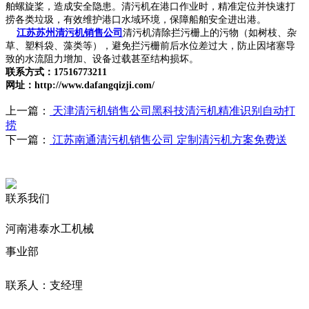
舶螺旋桨，造成安全隐患。清污机在港口作业时，精准定位并快速打
捞各类垃圾，有效维护港口水域环境，保障船舶安全进出港。
江苏苏州清污机销售公司
清污机清除拦污栅上的污物（如树枝、杂
草、塑料袋、藻类等），避免拦污栅前后水位差过大，防止因堵塞导
致的水流阻力增加、设备过载甚至结构损坏。
联系方式：17516773211
网址：http://www.dafangqizji.com/
上一篇：
天津清污机销售公司黑科技清污机精准识别自动打
捞
下一篇：
江苏南通清污机销售公司 定制清污机方案免费送
联系我们
河南港泰水工机械
事业部
联系人：支经理