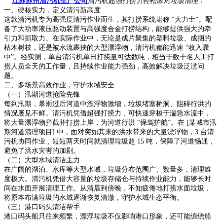
江苏苏州清污机生产公司
清污机超强打捞力轻松应对垃圾清理：
一、硬核实力，定义清污新高度
这款清污机专为高强度清污作业而生，其打捞系统堪称 “大力士”。配
备了大功率液压驱动装置与高强度合金打捞结构，能够提供强大的牵
引力和抓取力。在实际作业中，无论是成片聚集的塑料垃圾、成捆的
枯木树枝，还是被水流裹挟的大型漂浮物，清污机都能迅速 “收入囊
中”。经实测，单台清污机单日打捞量可达数吨，相当于数十名人工打
捞人员全天的工作量，且持续作业能力强劲，高效解决垃圾泛滥问
题。
二、多场景高效作业，守护水域安全
（一）汛期河道抢险先锋
每到汛期，暴雨过后河道中漂浮物激增，垃圾堵塞桥洞、阻碍行洪的
情况屡见不鲜。清污机凭借超强打捞力，可快速穿梭于湍急水流中，
将大量漂浮物拦截并打捞上岸，为河道行洪 “保驾护航”。在 [某城市汛
期河道清理项目] 中，面对突如其来的洪水带来的大量漂浮物，3 台清
污机协同作业，短短两天时间就清理垃圾超 15 吨，保障了河道畅通，
避免了洪水灾害的加剧。
（二）大型水域清洁主力
在广阔的湖泊、水库等大型水域，垃圾分布范围广、数量多，清理难
度极大。清污机凭借大容量的垃圾存储仓与持续作业能力，能够长时
间在水面开展清理工作。从清晨到傍晚，不知疲倦地打捞水面垃圾，
将原本布满垃圾的水域逐渐恢复清澈，守护水域生态平衡。
（三）港口码头清洁帮手
港口码头船只往来频繁，漂浮垃圾不仅影响港口形象，还可能缠绕船