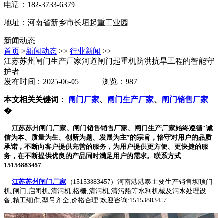
电话：182-3733-6379
地址：河南省新乡市长垣起重工业园
新闻动态
首页
>
新闻动态
>>
行业新闻
>>
江苏苏州闸门生产厂家河道闸门起重机防洪抗旱工程的智能守
护者
发布时间：2025-06-05 浏览：987
本文相关关键词：
闸门厂家
、
闸门生产厂家
、
闸门销售厂家
�
江苏苏州闸门厂家、闸门销售销售厂家、闸门生产厂家始终遵循“诚
信为本、质量为生、创新为题、发展为主”的宗旨，恪守对用户的品质
承诺，不断向客户提供完善的服务，为用户提供更方便、更快捷的服
务，在不断提供优良的产品同时满足用户的需求。联系方式
15153883457
江苏苏州闸门厂家
（15153883457）河南港港泰主要生产销售坝顶门
机,闸门,启闭机,清污机,格栅,清污机,清污船等水利机械及污水处理设
备,精工细作,型号齐全,价格合理.欢迎咨询:15153883457