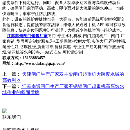
恶劣条件下稳定运行。同时，配备大功率驱动装置与高精度传动系
统，确保闸门启闭平稳、高效，即使面对超大流量的洪水冲击，也能
快速响应，牢牢守住防洪防线。
此外，设备的维护便捷性也是一大亮点。智能诊断系统可实时检测设
备运行状态，提前预警潜在故障，维修人员通过手机 APP 即可获取故
障信息，快速定位问题并进行处理，大幅减少停机时间与维护成本。
江苏苏州闸门销售厂家
闸门-专注水利机械-闸门启闭机厂 - 闸门-厂
家直销_型号可定制货源充足+工期保障+按时发货,实体大厂,严密性强,
耐磨性好,防腐性强,质量可靠,价格实惠. 专业生产启闭机/闸门/液压钢
坝/清污机等水利设备,一站式安装,可按需定制
联系方式：15153883457
网址：http://www.dafangqizji.com/
上一篇：
天津闸门生产厂家双主梁闸门起重机大跨度水域的
高效利器
下一篇：
江苏南通闸门生产厂家不锈钢闸门起重机高腐蚀水
域作业的坚固盾牌
联系我们
河南港泰水工机械