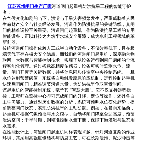
江苏苏州闸门生产厂家
河道闸门起重机防洪抗旱工程的智能守护
者：
在气候变化加剧的当下，洪涝与干旱灾害频繁发生，严重威胁着人民
生命财产安全与社会经济发展。河道作为防洪抗旱的关键防线，其闸
门的精准调控至关重要。河道闸门起重机，作为防洪抗旱工程的专用
智能设备，正以科技之力筑牢水域安全屏障，成为水利工程领域的革
新利器。
传统河道闸门操作依赖人工或半自动化设备，不仅效率低下，且在极
端天气下存在极大安全隐患。而我们的河道闸门起重机，深度融合物
联网、大数据与智能控制技术，实现了从设备运行到闸门启闭的全流
程智能化管理。通过搭载高精度传感器，设备可实时监测水位、流
量、闸门开度等关键数据，并将信息同步传输至中央控制系统。一旦
水位达到预警阈值，系统将自动触发应急响应机制，远程控制起重机
快速启闭闸门，精准调节河道水量，为防洪抗旱争取宝贵时间。
该起重机的智能控制系统，赋予其 “智慧大脑”。它不仅支持远程操
控，工程师在监控中心即可完成闸门的升降、定位等操作，还具备自
主学习能力。通过对历史数据的分析，系统可预判水位变化趋势，提
前调整闸门状态，实现防洪抗旱的主动防御。例如，在暴雨来临前，
起重机可根据气象预报与水文模型，自动将闸门降至合适高度，预留
泄洪空间；干旱时期，则精准控制水量下泄，保障下游灌溉与生态用
水需求。
在性能设计上，河道闸门起重机同样表现卓越。针对河道复杂的作业
环境，其采用高强度钢结构与防腐工艺，可在长期浸泡、泥沙冲击等