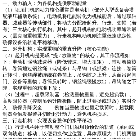
一、动力输入：为各机构提供驱动能量
（1）坝顶门机的动力核心通常是电动机（部分大型设备会搭
配液压辅助系统），电动机将电能转化为机械能后，通过联轴
器、减速器等传动部件，将动力分配给起升、行走、变幅（若
有）三大核心执行机构。其中，起升机构的电动机功率通常最
大（需克服重物重力），行走机构电动机则注重低速稳定性，
确保设备沿轨道平稳移动。
二、起升机构：实现重物的垂直升降（核心功能）
（2）起升机构是完成 “提 / 放重物” 的核心，其工作流程如
下：电动机驱动减速器（降低转速、增大扭矩），带动卷筒旋
转；卷筒通过钢丝绳（或链条）与吊钩（或抓梁）连接，卷筒
正转时，钢丝绳被缠绕在卷筒上，吊钩随之上升，从而吊起闸
门、设备等重物；卷筒反转时，钢丝绳缓慢放出，吊钩随之下
降，实现重物的精准下放；
（3）过程中，超载限制器（检测重物重量，避免超负载）、
高度限位器（控制吊钩升降极限，防止过卷扬或过放）实时介
入，确保升降安全 —— 例如当重物超过额定载荷时，超载限
制器会触发报警并切断起升动力，避免机构损坏。
三、行走机构：实现设备整体的水平移动
（1）行走机构用于带动整个门机沿坝顶预设的轨道（单向或
双向轨道）移动，以便切换作业位置，具体原理为：门机两侧