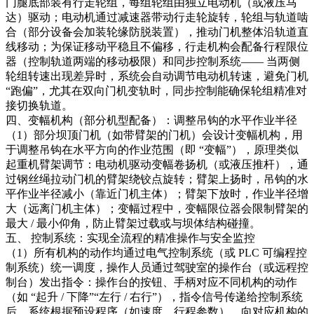
门腿底部装有行走轮组，每组轮组由独立电动机（或液压马
达）驱动；电动机通过减速器带动行走轮旋转，轮组与轨道啮
合（部分设备会加装轮缘防脱装置），推动门机整体沿轨道直
线移动；为保证移动平稳且不偏移，行走机构会配备行程限位
器（控制轨道两端的移动极限）和同步控制系统—— 当两侧
轮组转速出现差异时，系统会自动调节电动机转速，避免门机
“跑偏”，尤其在双向门机变轨时，同步控制能确保轮组精准对
接切换轨道。
四、变幅机构（部分机型配备）：调整吊钩的水平作业半径
（1）部分坝顶门机（如带臂架的门机）会设计变幅机构，用
于调整吊钩在水平方向的作业范围（即 “变幅”），原理类似
起重机臂架调节：电动机驱动变幅卷扬机（或液压推杆），通
过钢丝绳拉动门机的臂架绕铰点旋转；臂架上扬时，吊钩的水
平作业半径减小（靠近门机主体）；臂架下放时，作业半径增
大（远离门机主体）；变幅过程中，变幅限位器会限制臂架的
最大 / 最小仰角，防止臂架过载或与坝体结构碰撞。
五、 控制系统：实现全流程的精准操作与安全监控
（1）所有机构的动作均通过电气控制系统（或 PLC 可编程控
制系统）统一调度，操作人员通过驾驶室的操作台（或远程控
制台）发出指令：操作台的按钮、手柄对应不同机构的动作
（如 “起升 / 下降”“左行 / 右行”），指令信号传递给控制系统
后，系统根据预设程序（如速度、行程参数），向对应机构的