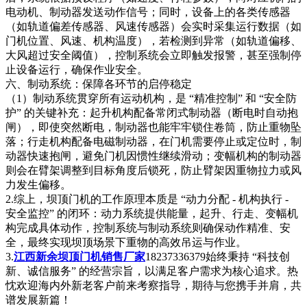
电动机、制动器发送动作信号；同时，设备上的各类传感器
（如轨道偏差传感器、风速传感器）会实时采集运行数据（如
门机位置、风速、机构温度），若检测到异常（如轨道偏移、
大风超过安全阈值），控制系统会立即触发报警，甚至强制停
止设备运行，确保作业安全。
六、制动系统：保障各环节的启停稳定
（1）制动系统贯穿所有运动机构，是 “精准控制” 和 “安全防
护” 的关键补充：起升机构配备常闭式制动器（断电时自动抱
闸），即使突然断电，制动器也能牢牢锁住卷筒，防止重物坠
落；行走机构配备电磁制动器，在门机需要停止或定位时，制
动器快速抱闸，避免门机因惯性继续滑动；变幅机构的制动器
则会在臂架调整到目标角度后锁死，防止臂架因重物拉力或风
力发生偏移。
2.综上，坝顶门机的工作原理本质是 “动力分配 - 机构执行 -
安全监控” 的闭环：动力系统提供能量，起升、行走、变幅机
构完成具体动作，控制系统与制动系统则确保动作精准、安
全，最终实现坝顶场景下重物的高效吊运与作业。
3.
江西新余坝顶门机销售厂家
18237336379始终秉持 “科技创
新、诚信服务” 的经营宗旨，以满足客户需求为核心追求。热
忱欢迎海内外新老客户前来考察指导，期待与您携手并肩，共
谱发展新篇！