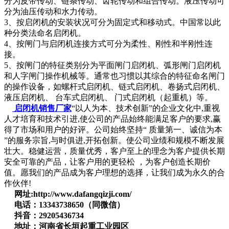
分为皮带传动、链条传动、齿轮传动和组合传动。液压传动可
分为油压传动和水力传动。
3、按启闭机的安装状况可分为固定式和移动式。中国常以此
种分类法命名启闭机。
4、按闸门与启闭机连接方式可分为柔性、刚性和半刚性连
接。
5、按闸门的特征类别分为平面闸门启闭机、弧形闸门启闭机
和人字闸门操作机械等。通常也习惯以其综合的特征命名闸门
的操作设备，如螺杆式启闭机、链式启闭机、卷扬式启闭机、
液压启闭机、 台车式启闭机、 门式启闭机（起重机）等。
启闭机销售厂家
“以人为本、技术创新”的企业文化中,重视
人才培育和技术引进,使公司的产品始终能满足客户的要求,赢
得了市场和用户的好评。公司始终坚持“ 质量第一、诚信为本
”的服务宗旨,与时俱进,开拓创新。使公司业绩和规模不断发展
壮大。稳健运营，质量优秀，客户至上的理念为客户提供长期
安全可靠的产品，让客户用的更轻松 ，为客户创造长期价
值。愿我们的产品成为客户理想的选择，让我们成为永久的合
作伙伴!
网址:http://www.dafangqizji.com/
电话：13343738650（同微信）
抖音：29205436734
地址：河南省长垣起重工业园区