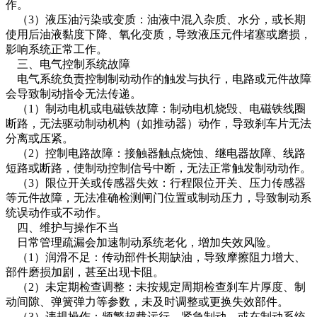
作。
（3）液压油污染或变质：油液中混入杂质、水分，或长期
使用后油液黏度下降、氧化变质，导致液压元件堵塞或磨损，
影响系统正常工作。
三、电气控制系统故障
电气系统负责控制制动动作的触发与执行，电路或元件故障
会导致制动指令无法传递。
（1）制动电机或电磁铁故障：制动电机烧毁、电磁铁线圈
断路，无法驱动制动机构（如推动器）动作，导致刹车片无法
分离或压紧。
（2）控制电路故障：接触器触点烧蚀、继电器故障、线路
短路或断路，使制动控制信号中断，无法正常触发制动动作。
（3）限位开关或传感器失效：行程限位开关、压力传感器
等元件故障，无法准确检测闸门位置或制动压力，导致制动系
统误动作或不动作。
四、维护与操作不当
日常管理疏漏会加速制动系统老化，增加失效风险。
（1）润滑不足：传动部件长期缺油，导致摩擦阻力增大、
部件磨损加剧，甚至出现卡阻。
（2）未定期检查调整：未按规定周期检查刹车片厚度、制
动间隙、弹簧弹力等参数，未及时调整或更换失效部件。
（3）违规操作：频繁超载运行、紧急制动，或在制动系统