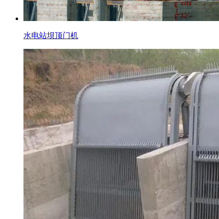
水电站坝顶门机