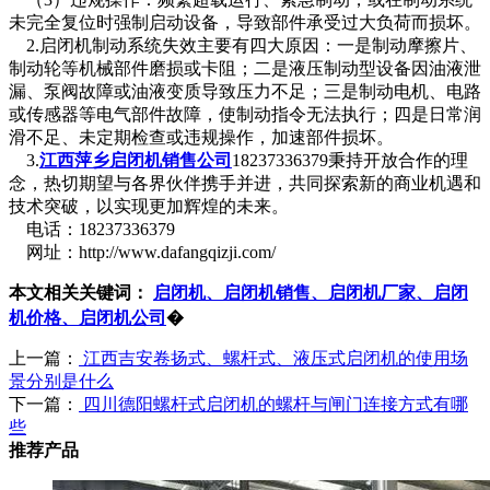
未完全复位时强制启动设备，导致部件承受过大负荷而损坏。
2.启闭机制动系统失效主要有四大原因：一是制动摩擦片、
制动轮等机械部件磨损或卡阻；二是液压制动型设备因油液泄
漏、泵阀故障或油液变质导致压力不足；三是制动电机、电路
或传感器等电气部件故障，使制动指令无法执行；四是日常润
滑不足、未定期检查或违规操作，加速部件损坏。
3.
江西萍乡启闭机销售公司
18237336379秉持开放合作的理
念，热切期望与各界伙伴携手并进，共同探索新的商业机遇和
技术突破，以实现更加辉煌的未来。
电话：18237336379
网址：http://www.dafangqizji.com/
本文相关关键词：
启闭机、启闭机销售、启闭机厂家、启闭
机价格、启闭机公司
�
上一篇：
江西吉安卷扬式、螺杆式、液压式启闭机的使用场
景分别是什么
下一篇：
四川德阳螺杆式启闭机的螺杆与闸门连接方式有哪
些
推荐产品