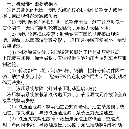
一、机械部件磨损或损坏
这是最常见的原因，制动系统的核心机械件长期受力或摩
擦，易出现性能衰减或失效。
（1）制动摩擦片磨损过度：长期使用后，刹车片厚度低于
安全阈值，无法与制动轮有效贴合，摩擦力大幅下降。
（2）制动轮磨损或变形：制动轮表面因长期摩擦出现沟
槽、裂纹，或因高温导致变形，与刹车片接触面积减小，制动
效果减弱。
（3）制动弹簧失效：制动弹簧长期处于拉伸或压缩状态，
出现疲劳断裂、弹性减退，无法提供足够的压力使刹车片压紧
制动轮。
（4）传动部件卡阻：制动杠杆、销轴、拉杆等传动件因生
锈、缺油或变形卡滞，无法正常传递制动作用力，导致制动动
作无法执行。
二、液压系统故障（针对液压制动型启闭机）
液压制动系统依赖油液传递压力，油液泄漏或元件故障会直
接导致制动失效。
（1）液压油泄漏：制动油缸密封件老化、油缸壁磨损，或
油管、接头破裂，导致液压油泄漏，系统压力无法建立。
（2）液压泵或阀组故障：液压泵无法正常供油，或溢流
阀、单向阀卡死，导致油液压力失控，无法推动制动部件动