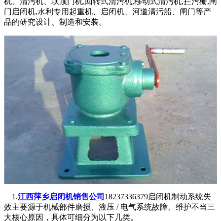
机、清污机、坝顶门机,回转式清污机,移动式清污机,拦污栅,闸
门启闭机,水利专用起重机、启闭机、河道清污船、闸门等产
品的研究设计、制造和安装。
1.
江西萍乡启闭机销售公司
18237336379启闭机制动系统失
效主要源于机械部件磨损、液压 / 电气系统故障、维护不当三
大核心原因，具体可细分为以下几类。