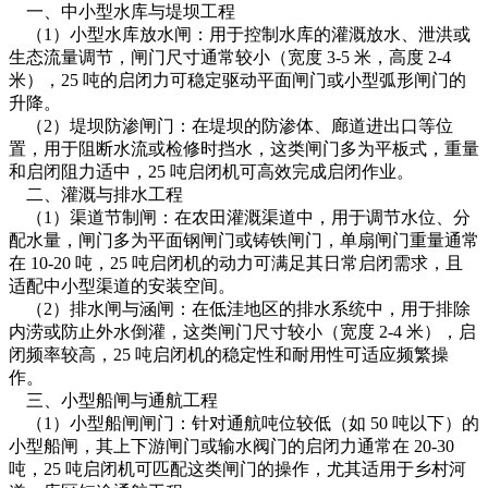
一、中小型水库与堤坝工程
（1）小型水库放水闸：用于控制水库的灌溉放水、泄洪或
生态流量调节，闸门尺寸通常较小（宽度 3-5 米，高度 2-4
米），25 吨的启闭力可稳定驱动平面闸门或小型弧形闸门的
升降。
（2）堤坝防渗闸门：在堤坝的防渗体、廊道进出口等位
置，用于阻断水流或检修时挡水，这类闸门多为平板式，重量
和启闭阻力适中，25 吨启闭机可高效完成启闭作业。
二、灌溉与排水工程
（1）渠道节制闸：在农田灌溉渠道中，用于调节水位、分
配水量，闸门多为平面钢闸门或铸铁闸门，单扇闸门重量通常
在 10-20 吨，25 吨启闭机的动力可满足其日常启闭需求，且
适配中小型渠道的安装空间。
（2）排水闸与涵闸：在低洼地区的排水系统中，用于排除
内涝或防止外水倒灌，这类闸门尺寸较小（宽度 2-4 米），启
闭频率较高，25 吨启闭机的稳定性和耐用性可适应频繁操
作。
三、小型船闸与通航工程
（1）小型船闸闸门：针对通航吨位较低（如 50 吨以下）的
小型船闸，其上下游闸门或输水阀门的启闭力通常在 20-30
吨，25 吨启闭机可匹配这类闸门的操作，尤其适用于乡村河