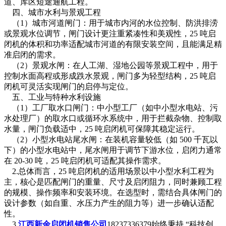
道、库区短途通航工程。
四、城市水利与景观工程
（1）城市河道闸门：用于城市内河的水位控制、防洪排涝
或景观水位调节，闸门设计更注重紧凑性和美观性，25 吨启
闭机的体积和功率适配城市河道的有限安装空间，且能满足精
准启闭的需求。
（2）景观水闸：在人工湖、湿地公园等景观工程中，用于
控制水面高程或形成跌水景观，闸门多为轻型结构，25 吨启
闭机可灵活实现闸门的启停与定位。
五、工业与特种水利设施
（1）工厂取水口闸门：中小型工厂（如中小型水电站、污
水处理厂）的取水口或循环水系统中，用于拦截杂物、控制取
水量，闸门负载适中，25 吨启闭机可保障其稳定运行。
（2）小型水电站尾水闸：在装机容量较低（如 500 千瓦以
下）的小型水电站中，尾水闸用于调节下游水位，启闭力通常
在 20-30 吨，25 吨启闭机可适配其操作需求。
2.总体而言，25 吨启闭机的适用场景以中小型水利工程为
主，核心是匹配闸门的重量、尺寸及启闭阻力，同时兼顾工程
的规模、操作频率和安装环境。在选型时，需结合具体闸门的
设计参数（如自重、水压力产生的阻力等）进一步确认适配
性。
3.
江西新余启闭机销售公司
18237336379始终秉持 “科技创