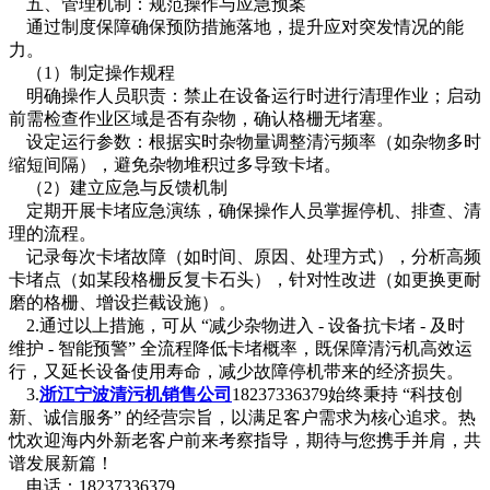
五、管理机制：规范操作与应急预案
通过制度保障确保预防措施落地，提升应对突发情况的能
力。
（1）制定操作规程
明确操作人员职责：禁止在设备运行时进行清理作业；启动
前需检查作业区域是否有杂物，确认格栅无堵塞。
设定运行参数：根据实时杂物量调整清污频率（如杂物多时
缩短间隔），避免杂物堆积过多导致卡堵。
（2）建立应急与反馈机制
定期开展卡堵应急演练，确保操作人员掌握停机、排查、清
理的流程。
记录每次卡堵故障（如时间、原因、处理方式），分析高频
卡堵点（如某段格栅反复卡石头），针对性改进（如更换更耐
磨的格栅、增设拦截设施）。
2.通过以上措施，可从 “减少杂物进入 - 设备抗卡堵 - 及时
维护 - 智能预警” 全流程降低卡堵概率，既保障清污机高效运
行，又延长设备使用寿命，减少故障停机带来的经济损失。
3.
浙江宁波清污机销售公司
18237336379始终秉持 “科技创
新、诚信服务” 的经营宗旨，以满足客户需求为核心追求。热
忱欢迎海内外新老客户前来考察指导，期待与您携手并肩，共
谱发展新篇！
电话：18237336379