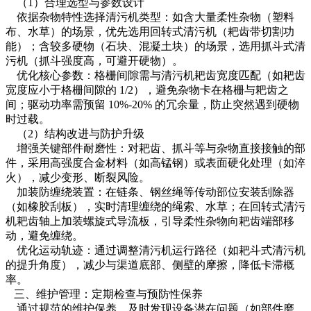
（1）合理选型与参数设计
依据杂物特性选择清污机类型：如含大量柔性杂物（塑料
布、水草）的场景，优先选用回转式清污机（耙齿带切割功
能）；含较多硬物（石块、混凝土块）的场景，选用抓斗式清
污机（抓斗强度高，可避开硬物）。
优化核心参数：格栅间隙需与清污机耙齿宽度匹配（如耙齿
宽度应小于格栅间隙的 1/2），避免杂物卡在格栅与耙齿之
间；驱动功率需预留 10%-20% 的冗余量，防止突然遇到硬物
时过载。
（2）结构改进与防护升级
增强关键部件耐磨性：对耙齿、抓斗等与杂物直接接触的部
件，采用高强度合金材料（如高锰钢）或表面硬化处理（如淬
火），减少变形、断裂风险。
加装防缠绕装置：在链条、钢丝绳等传动部位安装刮除器
（如橡胶刮板），实时清理缠绕的绳索、水草；在回转式清污
机耙齿轴上加装螺旋式导流板，引导柔性杂物向耙齿端部移
动，避免缠绕。
优化运动轨迹：通过调整清污机运行路径（如耙斗式清污机
的提升角度），减少与渠道底部、侧壁的摩擦，降低卡滞概
率。
三、维护管理：定期检查与预防性保养
通过规范的维护保养，及时发现设备潜在问题（如部件磨