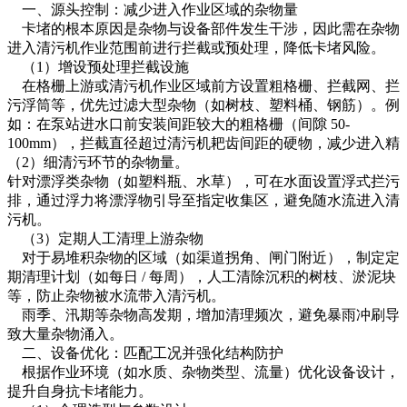
一、源头控制：减少进入作业区域的杂物量
卡堵的根本原因是杂物与设备部件发生干涉，因此需在杂物
进入清污机作业范围前进行拦截或预处理，降低卡堵风险。
（1）增设预处理拦截设施
在格栅上游或清污机作业区域前方设置粗格栅、拦截网、拦
污浮筒等，优先过滤大型杂物（如树枝、塑料桶、钢筋）。例
如：在泵站进水口前安装间距较大的粗格栅（间隙 50-
100mm），拦截直径超过清污机耙齿间距的硬物，减少进入精
（2）细清污环节的杂物量。
针对漂浮类杂物（如塑料瓶、水草），可在水面设置浮式拦污
排，通过浮力将漂浮物引导至指定收集区，避免随水流进入清
污机。
（3）定期人工清理上游杂物
对于易堆积杂物的区域（如渠道拐角、闸门附近），制定定
期清理计划（如每日 / 每周），人工清除沉积的树枝、淤泥块
等，防止杂物被水流带入清污机。
雨季、汛期等杂物高发期，增加清理频次，避免暴雨冲刷导
致大量杂物涌入。
二、设备优化：匹配工况并强化结构防护
根据作业环境（如水质、杂物类型、流量）优化设备设计，
提升自身抗卡堵能力。