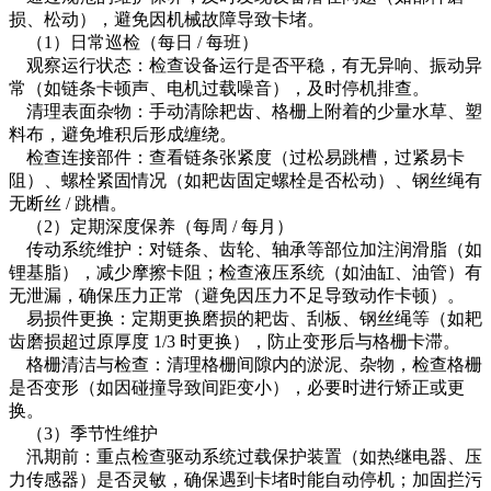
损、松动），避免因机械故障导致卡堵。
（1）日常巡检（每日 / 每班）
观察运行状态：检查设备运行是否平稳，有无异响、振动异
常（如链条卡顿声、电机过载噪音），及时停机排查。
清理表面杂物：手动清除耙齿、格栅上附着的少量水草、塑
料布，避免堆积后形成缠绕。
检查连接部件：查看链条张紧度（过松易跳槽，过紧易卡
阻）、螺栓紧固情况（如耙齿固定螺栓是否松动）、钢丝绳有
无断丝 / 跳槽。
（2）定期深度保养（每周 / 每月）
传动系统维护：对链条、齿轮、轴承等部位加注润滑脂（如
锂基脂），减少摩擦卡阻；检查液压系统（如油缸、油管）有
无泄漏，确保压力正常（避免因压力不足导致动作卡顿）。
易损件更换：定期更换磨损的耙齿、刮板、钢丝绳等（如耙
齿磨损超过原厚度 1/3 时更换），防止变形后与格栅卡滞。
格栅清洁与检查：清理格栅间隙内的淤泥、杂物，检查格栅
是否变形（如因碰撞导致间距变小），必要时进行矫正或更
换。
（3）季节性维护
汛期前：重点检查驱动系统过载保护装置（如热继电器、压
力传感器）是否灵敏，确保遇到卡堵时能自动停机；加固拦污