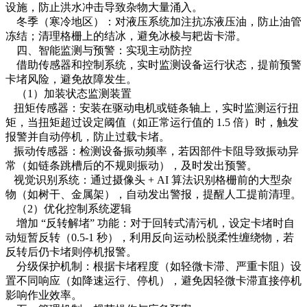
设施，防止洪水冲击导致杂物大量涌入。
冬季（寒冷地区）：对液压系统加注抗冻液压油，防止油管
冻结；清理格栅上的结冰，避免冰棱与耙齿卡滞。
四、智能监测与预警：实现主动防控
借助传感器和控制系统，实时监测设备运行状态，提前预警
卡堵风险，避免故障发生。
（1）加装状态监测装置
扭矩传感器：安装在驱动电机或链条轴上，实时监测运行扭
矩，当扭矩超过设定阈值（如正常运行值的 1.5 倍）时，触发
报警并自动停机，防止过载卡堵。
振动传感器：检测设备振动频率，若因部件卡阻导致振动异
常（如链条跳槽后的不规则振动），及时发出预警。
视觉识别系统：通过摄像头 + AI 算法识别格栅前的大型杂
物（如树干、金属架），自动发出警报，提醒人工提前清理。
（2）优化控制系统逻辑
增加 “反转解堵” 功能：对于回转式清污机，设定卡堵时自
动短暂反转（0.5-1 秒），利用反向运动松脱柔性缠绕物，若
反转后仍卡堵则停机报警。
分级保护机制：根据卡堵程度（如轻微卡滞、严重卡阻）设
置不同响应（如降速运行、停机），避免因轻微卡滞直接停机
影响作业效率。